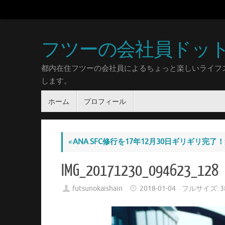
フツーの会社員ドッ
都内在住フツーの会社員によるちょっと楽しいライフ
します。
ホーム
プロフィール
«
ANA SFC修行を17年12月30日ギリギリ
IMG_20171230_094623_128
futsunokaishain
2018-01-04
フルサイズ:
3