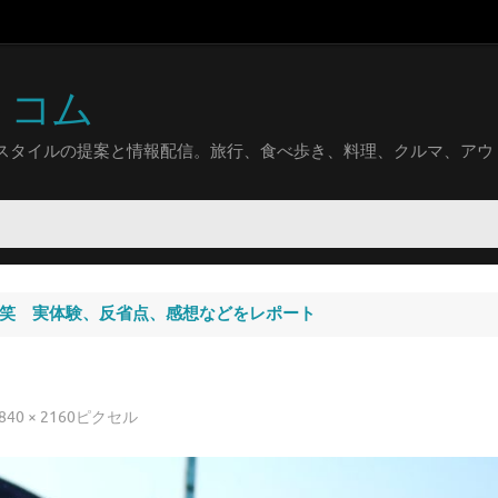
トコム
スタイルの提案と情報配信。旅行、食べ歩き、料理、クルマ、アウ
完了！笑 実体験、反省点、感想などをレポート
840 × 2160
ピクセル