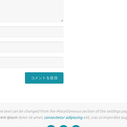
is text can be changed from the Miscellaneous section of the settings pa
rem ipsum
dolor sit amet,
consectetur adipiscing
elit, cras ut imperdiet au