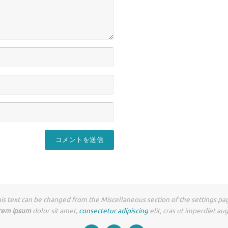
is text can be changed from the Miscellaneous section of the settings pa
rem ipsum
dolor sit amet,
consectetur adipiscing
elit, cras ut imperdiet au