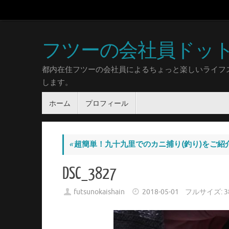
フツーの会社員ドッ
都内在住フツーの会社員によるちょっと楽しいライフ
します。
ホーム
プロフィール
«
超簡単！九十九里でのカニ捕り(釣り)をご
DSC_3827
futsunokaishain
2018-05-01
フルサイズ:
3