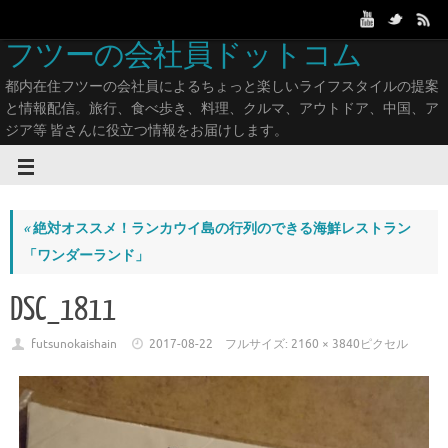
フツーの会社員ドットコム
都内在住フツーの会社員によるちょっと楽しいライフスタイルの提案
と情報配信。旅行、食べ歩き、料理、クルマ、アウトドア、中国、ア
ジア等 皆さんに役立つ情報をお届けします。
«
絶対オススメ！ランカウイ島の行列のできる海鮮レストラン
「ワンダーランド」
DSC_1811
futsunokaishain
2017-08-22
フルサイズ:
2160 × 3840
ピクセル