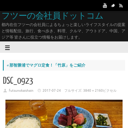
フツーの会社員ドットコム
都内在住フツーの会社員によるちょっと楽しいライフスタイルの提案
と情報配信。旅行、食べ歩き、料理、クルマ、アウトドア、中国、ア
ジア等 皆さんに役立つ情報をお届けします。
«
那智勝浦でマグロ定食！「竹原」をご紹介
DSC_0923
futsunokaishain
2017-07-24
フルサイズ:
3840 × 2160
ピクセル