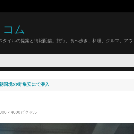
トコム
スタイルの提案と情報配信。旅行、食べ歩き、料理、クルマ、アウ
朝国境の街 集安にて潜入
000 × 4000
ピクセル