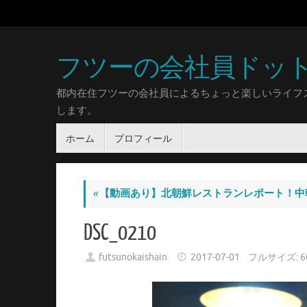
フツーの会社員ドッ
都内在住フツーの会社員によるちょっと楽しいライフ
します。
ホーム
プロフィール
«
【動画あり】北朝鮮レストランレポート！中
DSC_0210
futsunokaishain
2017-07-01
フルサイズ:
6