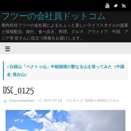
フツーの会社員ドットコム
都内在住フツーの会社員によるちょっと楽しいライフスタイルの提案
と情報配信。旅行、食べ歩き、料理、クルマ、アウトドア、中国、ア
ジア等 皆さんに役立つ情報をお届けします。
«
白頭山「ペクトゥ山」中朝国境の聖なる山を登ってみた（中国
名: 長白山）
DSC_0125
futsunokaishain
2017-07-03
フルサイズ:
6000 × 4000
ピクセル