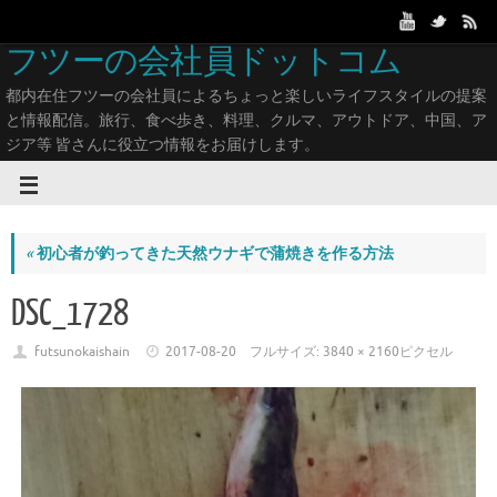
フツーの会社員ドットコム
都内在住フツーの会社員によるちょっと楽しいライフスタイルの提案
と情報配信。旅行、食べ歩き、料理、クルマ、アウトドア、中国、ア
ジア等 皆さんに役立つ情報をお届けします。
«
初心者が釣ってきた天然ウナギで蒲焼きを作る方法
DSC_1728
futsunokaishain
2017-08-20
フルサイズ:
3840 × 2160
ピクセル