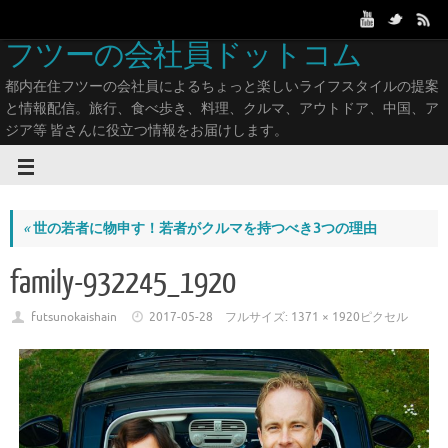
フツーの会社員ドットコム
都内在住フツーの会社員によるちょっと楽しいライフスタイルの提案
と情報配信。旅行、食べ歩き、料理、クルマ、アウトドア、中国、ア
ジア等 皆さんに役立つ情報をお届けします。
«
世の若者に物申す！若者がクルマを持つべき3つの理由
family-932245_1920
futsunokaishain
2017-05-28
フルサイズ:
1371 × 1920
ピクセル