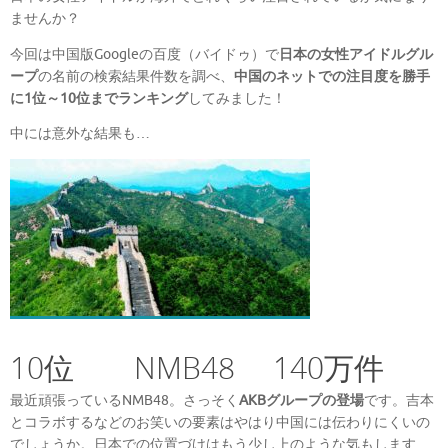
ませんか？
今回は中国版Googleの百度（バイドゥ）で
日本の女性アイドルグル
ープ
の名前の検索結果件数を調べ、
中国のネットでの注目度を勝手
に1位～10位までランキング
してみました！
中には意外な結果も…
10位 NMB48 140万件
最近頑張っているNMB48。さっそく
AKBグループの登場
です。吉本
とコラボするなどのお笑いの要素はやはり中国には伝わりにくいの
でしょうか。日本での位置づけはもう少し上のような気もします