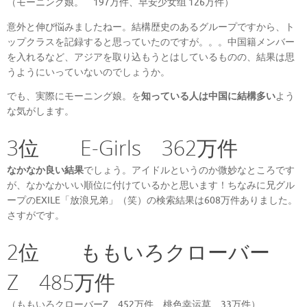
（モーニング娘。 197万件、早安少女组 126万件）
意外と伸び悩みましたねー。結構歴史のあるグループですから、ト
ップクラスを記録すると思っていたのですが。。。中国籍メンバー
を入れるなど、アジアを取り込もうとはしているものの、結果は思
うようにいっていないのでしょうか。
でも、実際にモーニング娘。を
知っている人は中国に結構多い
よう
な気がします。
3位 E-Girls 362万件
なかなか良い結果
でしょう。アイドルというのか微妙なところです
が、なかなかいい順位に付けているかと思います！ちなみに兄グル
ープのEXILE「放浪兄弟」（笑）の検索結果は608万件ありました。
さすがです。
2位 ももいろクローバー
Z 485万件
（ももいろクローバーZ 452万件、桃色幸运草 33万件）