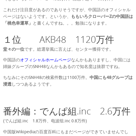
これだけ注目度があるのでありそうですが、中国語のオフィシャル
ページはないようです。というか、
ももいろクローバーZの中国語は
「桃色幸運草」
と書くんですね。。。勉強になります。
１位 AKB48 1120万件
堂々の一位
です。総選挙風に言えば、センター獲得です。
中国語の
オフィシャルホームページ
なんかもありますし、中国には
姉妹グループのSNH48なんかもあるので知名度は抜群ですね。
ちなみにそのSNH48の検索件数は1100万件。
中国にも48グループは
浸透
しつつあるようです。
番外編：でんぱ組.inc 2.6万件
(でんぱ組.inc 1.8万件、电波组.inc 0.8万件)
中国版Wikipediaの百度百科にもまだページができていませんでし