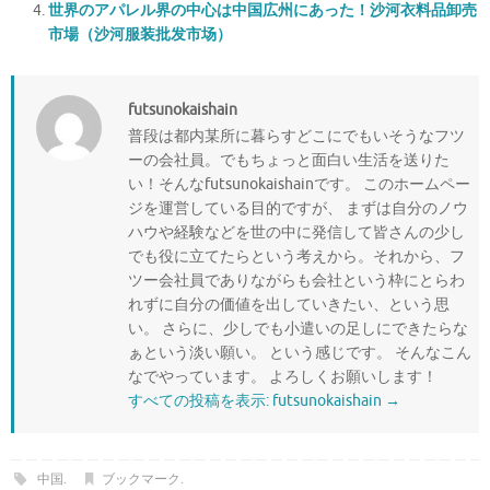
世界のアパレル界の中心は中国広州にあった！沙河衣料品卸売
市場（沙河服装批发市场）
futsunokaishain
普段は都内某所に暮らすどこにでもいそうなフツ
ーの会社員。でもちょっと面白い生活を送りた
い！そんなfutsunokaishainです。 このホームペー
ジを運営している目的ですが、 まずは自分のノウ
ハウや経験などを世の中に発信して皆さんの少し
でも役に立てたらという考えから。それから、フ
ツー会社員でありながらも会社という枠にとらわ
れずに自分の価値を出していきたい、という思
い。 さらに、少しでも小遣いの足しにできたらな
ぁという淡い願い。 という感じです。 そんなこん
なでやっています。 よろしくお願いします！
すべての投稿を表示: futsunokaishain
→
中国
.
ブックマーク
.